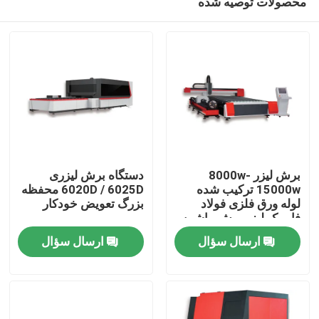
محصولات توصیه شده
برش لیزر 8000w-
دستگاه برش لیزری
15000w ترکیب شده
6020D / 6025D محفظه
لوله ورق فلزی فولاد
بزرگ تعویض خودکار
فابریک لیزر برش ماشین
صفحه اصلی
آلات برش دقیق
ارسال سؤال
ارسال سؤال
محصولات
فیلم های