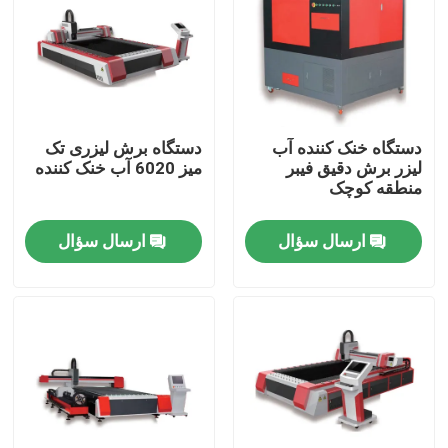
نمایش واقعیت مجازی
درباره ما
دستگاه خنک کننده آب
دستگاه برش لیزری تک
لیزر برش دقیق فیبر
میز 6020 آب خنک کننده
تور کارخانه
منطقه کوچک
ارسال سؤال
ارسال سؤال
کنترل کیفیت
با ما تماس بگیرید
درخواست نقل قول
لیزر فیبر سبز