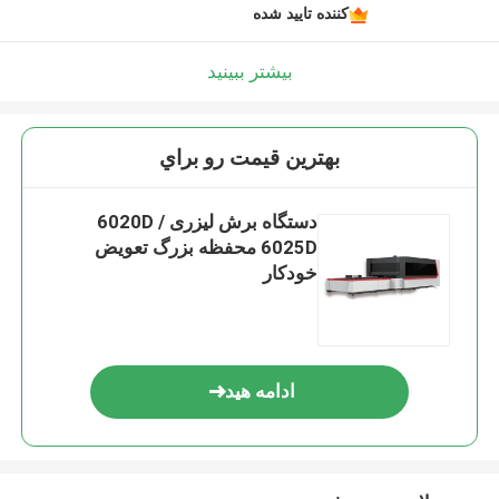
کننده تایید شده
بیشتر ببینید
بهترين قيمت رو براي
دستگاه برش لیزری 6020D /
6025D محفظه بزرگ تعویض
خودکار
ادامه هید