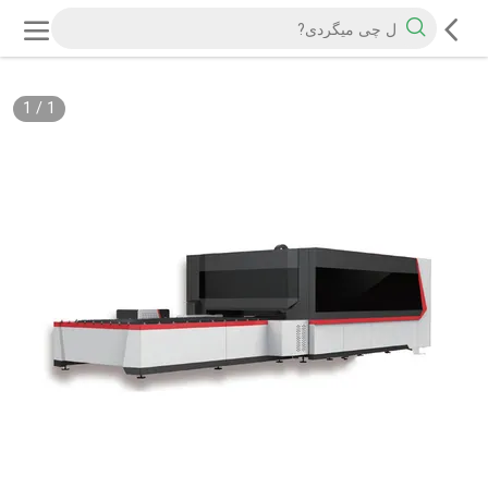
1
/
1