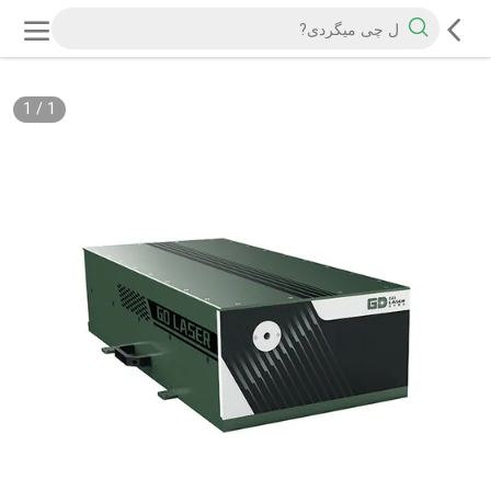
1
/
1