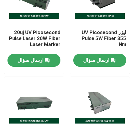
نمایش واقعیت مجازی
لیزر UV Picosecond
20uj UV Picosecond
درباره ما
Pulse Laser 20W Fiber
Pulse 5W Fiber 355
Laser Marker
Nm
تور کارخانه
ارسال سؤال
ارسال سؤال
کنترل کیفیت
با ما تماس بگیرید
درخواست نقل قول
لیزر فیبر سبز