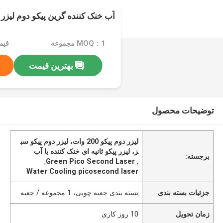
آب خنک کننده گرین پیکو دوم لیزر 50-200 وات
MOQ：1 مجموعه
بهترین قیمت
توضیحات محصول
لیزر دوم پیکو 200 وات، لیزر دوم پیکو سب
ز، لیزر پیکو ثانیه ای خنک کننده با آب
برجسته:
,
Green Pico Second Laser
,
Water Cooling picosecond laser
جزئیات بسته بندی
بسته بندی جعبه چوبی، 1 مجموعه / جعبه
زمان تحویل
10 روز کاری