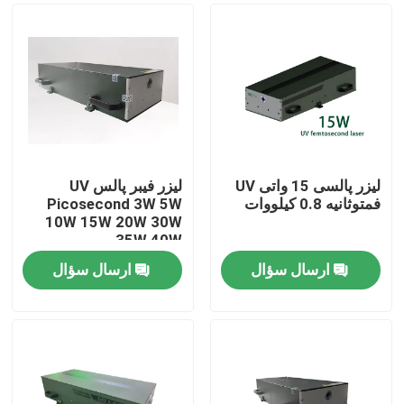
لیزر پالسی 15 واتی UV
لیزر فیبر پالس UV
فمتوثانیه 0.8 کیلووات
Picosecond 3W 5W
10W 15W 20W 30W
35W 40W
ارسال سؤال
ارسال سؤال
صفحه اصلی
محصولات
فیلم های