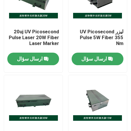
نمایش واقعیت مجازی
لیزر UV Picosecond
20uj UV Picosecond
درباره ما
Pulse Laser 20W Fiber
Pulse 5W Fiber 355
Laser Marker
Nm
تور کارخانه
ارسال سؤال
ارسال سؤال
کنترل کیفیت
با ما تماس بگیرید
درخواست نقل قول
لیزر فیبر سبز