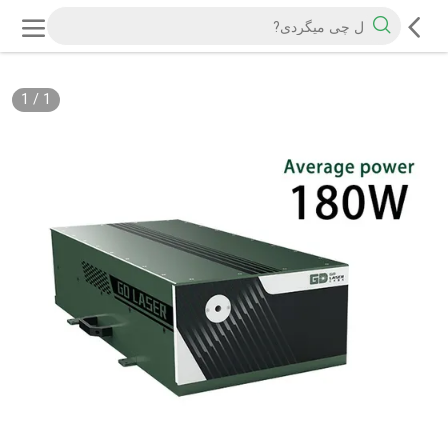
1
/
1