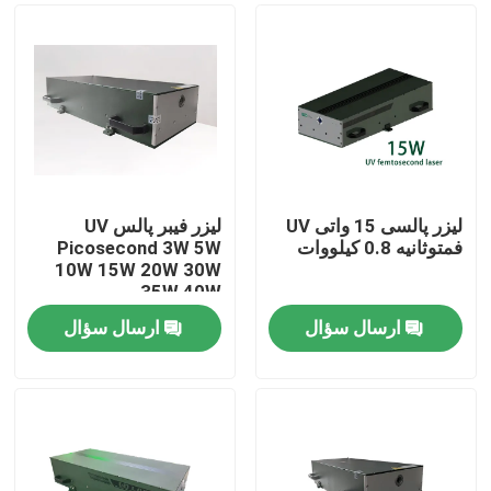
لیزر پالسی 15 واتی UV
لیزر فیبر پالس UV
فمتوثانیه 0.8 کیلووات
Picosecond 3W 5W
10W 15W 20W 30W
35W 40W
ارسال سؤال
ارسال سؤال
صفحه اصلی
محصولات
فیلم های