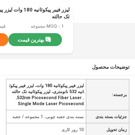
تک حالته
MOQ：1 مجموعه
قیمت：ice
بهترین قیمت
توضیحات محصول
لیزر فیبر پیکوثانیه 180 وات، لیزر فیبر پیکوث
انیه 532 نانومتری، لیزر پیکوثانیه تک حالته
برجسته:
,
532nm Picosecond Fiber Laser
,
Single Mode Laser Picosecond
جزئیات بسته بندی
بسته بندی جعبه چوبی، 1 مجموعه / جعبه
زمان تحویل
10 روز کاری