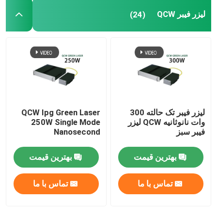
لیزر فیبر QCW
(24)
لیزر فیبر تک حالته 300
QCW Ipg Green Laser
وات نانوثانیه QCW لیزر
250W Single Mode
فیبر سبز
Nanosecond
بهترین قیمت
بهترین قیمت
تماس با ما
تماس با ما