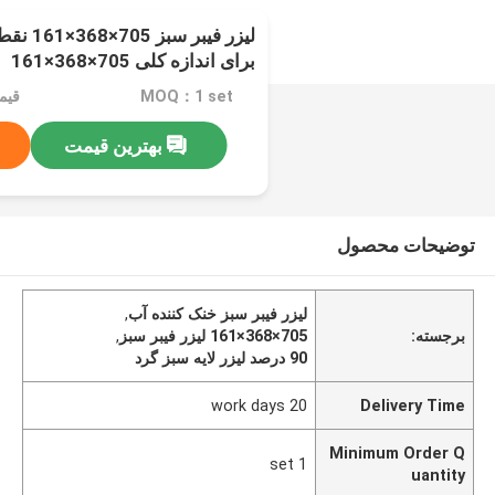
برای اندازه کلی 705×368×161
MOQ：1 set
قیمت：able
بهترین قیمت
توضیحات محصول
لیزر فیبر سبز خنک کننده آب
,
برجسته:
705×368×161 لیزر فیبر سبز
,
90 درصد ليزر لايه سبز گرد
20 work days
Delivery Time
Minimum Order Q
1 set
uantity