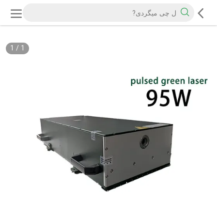
1
/
1