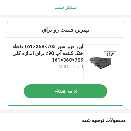
بیشتر ببینید
بهترين قيمت رو براي
لیزر فیبر سبز 705×368×161 نقطه
خنک کننده آب 90٪ برای اندازه کلی
705×368×161
MOQ： 1 set
ادامه هید
محصولات توصیه شده