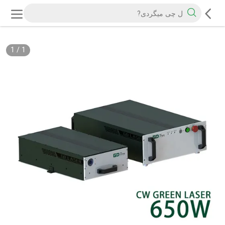
1
/
1