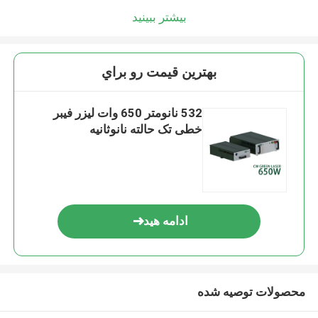
بیشتر ببینید
بهترين قيمت رو براي
532 نانومتر 650 وات لیزر فیبر
خطی تک حالته نانوثانیه
ادامه هید
محصولات توصیه شده